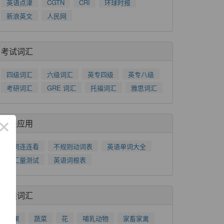
英语点津
CGTN
CRI
环球时报
新浪英文
人民网
考试词汇
四级词汇
六级词汇
英专四级
英专八级
考研词汇
GRE 词汇
托福词汇
雅思词汇
×
相关应用
单词连连看
不规则动词表
英语单词大全
词汇量测试
英语词根表
分类词汇
水果
蔬菜
花
哺乳动物
家畜家禽