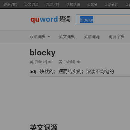
趣词词典
英文词源
词源字典
词根词缀
英文名
英语新闻
英
双语词典
英文词典
英语词源
词源字典
blocky
英 ['blɒkɪ]
美 ['blɑki]
adj.
块状的；短而结实的；浓淡不均匀的
英文词源