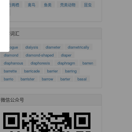
了
爬行两栖
禽鸟
鱼类
壳类动物
昆虫
功
树
推荐词汇
dialogue
dialysis
diameter
diametrically
diamond
diamond-shaped
diaper
diaphanous
diaphoresis
diaphragm
barren
barrette
barricade
barrier
barring
barrio
barrister
barrow
barter
basal
微信公众号