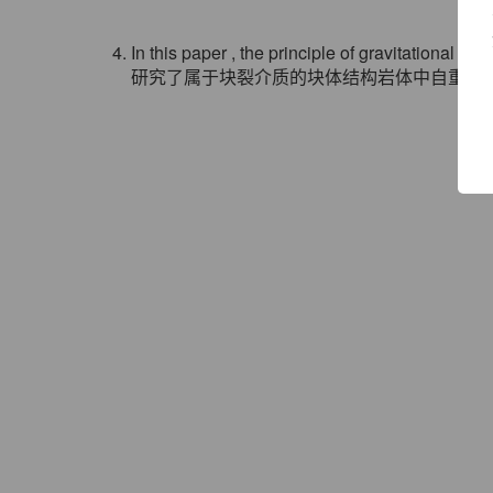
4. In this paper , the principle of gravitational st
研究了属于块裂介质的块体结构岩体中自重应力