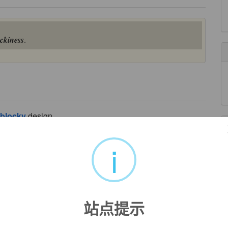
ockiness
.
blocky
design.
的设计.
来自互联网
i
big,
blocky
square pixels.
块状的像素.三个物体出现在萤幕.
来自互联网
areas and ragged edges in over - compressed JPEG
站点提示
破烂的优势,在过度压缩的JPEG图像.