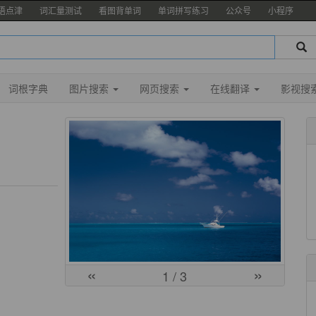
语点津
词汇量测试
看图背单词
单词拼写练习
公众号
小程序
词根字典
图片搜索
网页搜索
在线翻译
影视搜
«
»
1
/ 3