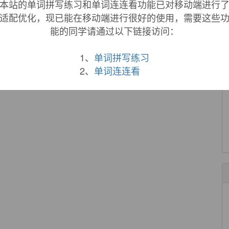
本站的单词拼写练习和单词连连看功能已对移动端进行
来自互联网
适配优化，现已能在移动端进行很好的使用，需要这些
ress transmission in
blocky
rock mass is researched.
能的同学请通过以下链接访问：
传递所遵循的法则.
来自互联网
1、
单词拼写练习
2、
单词连连看