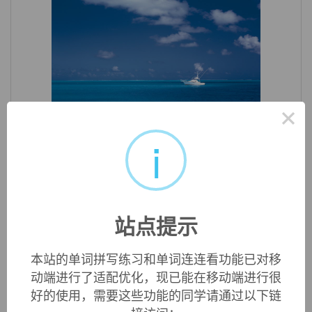
×
«
»
1
/ 3
i
英文词源
blocks (n.)
站点提示
children's wooden building toys, 1821, from
block
(n.).
本站的单词拼写练习和单词连连看功能已对移
动端进行了适配优化，现已能在移动端进行很
双语例句
好的使用，需要这些功能的同学请通过以下链