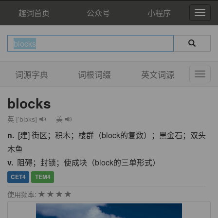
趣词首页
公众号
小程序
词源字典
词根词缀
英文词源
blocks
英 ['blɔks]
美
n.
[建] 街区；积木；楼群（block的复数）；黑金石；双头
木鱼
v.
阻碍；封锁；使成块（block的三单形式）
CET4
TEM4
使用频率: