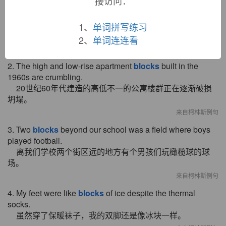
接访问：
1. Ernest Brown lives about a dozen
blocks
from where
the riots began.
1、
单词拼写练习
欧内斯特·布朗住在离骚乱发生处几个街区远的地方。
2、
单词连连看
来自柯林斯例句
2. The high and low-rise apartment
blocks
built in the
1960s are crumbling.
20世纪60年代建造的高低不一的公寓楼群正在逐渐破损
坍塌。
来自柯林斯例句
3. Two
blocks
beyond our school was a field where boys
played football.
离我们学校两个街区远的地方有个男孩们玩橄榄球的球
场。
来自柯林斯例句
4. My feet were like
blocks
of ice despite the thermal
socks.
虽然穿了保暖袜子，我的双脚还是像冰块一样。