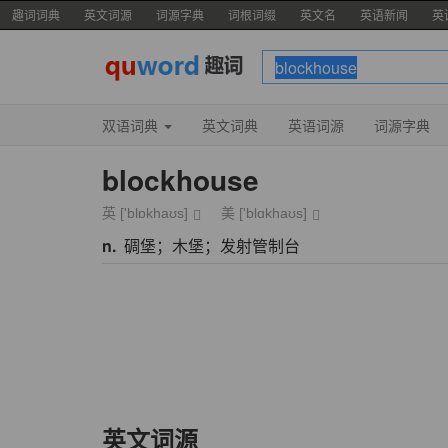
趣词词典
英文词源
词源字典
词根词缀
英文名
英语新闻
英
双语词典
英文词典
英语词源
词源字典
blockhouse
英 ['blɒkhaʊs]
美 ['blɑkhaʊs]
n.
碉堡；木堡；发射管制台
英文词源