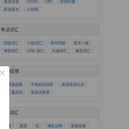
英语点津
CGTN
CRI
环球时报
新浪英文
人民网
考试词汇
四级词汇
六级词汇
英专四级
英专八级
考研词汇
GRE 词汇
托福词汇
雅思词汇
×
相关应用
单词连连看
不规则动词表
英语单词大全
词汇量测试
英语词根表
分类词汇
水果
蔬菜
花
哺乳动物
家畜家禽