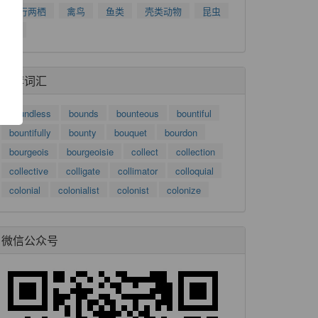
了
爬行两栖
禽鸟
鱼类
壳类动物
昆虫
功
树
推荐词汇
boundless
bounds
bounteous
bountiful
bountifully
bounty
bouquet
bourdon
bourgeois
bourgeoisie
collect
collection
collective
colligate
collimator
colloquial
colonial
colonialist
colonist
colonize
微信公众号