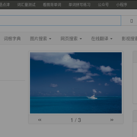
语点津
词汇量测试
看图背单词
单词拼写练习
公众号
小程序
词根字典
图片搜索
网页搜索
在线翻译
影视搜
«
»
1
/ 3