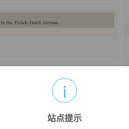
o in 16c. French, Dutch, German.
.
来自辞典例句
i
来自辞典例句
khouse
.
站点提示
来自互联网