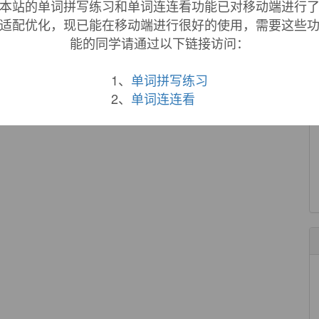
本站的单词拼写练习和单词连连看功能已对移动端进行
use
we are building.
适配优化，现已能在移动端进行很好的使用，需要这些
能的同学请通过以下链接访问：
来自互联网
with a rocket bomb.
1、
单词拼写练习
2、
单词连连看
来自互联网