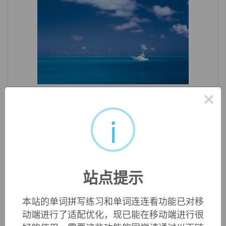
«
»
×
1
/ 3
i
中文词源
baba
松软小蛋糕
来自儿语，指祖母，后指祖母做的蛋糕。
站点提示
英文词源
本站的单词拼写练习和单词连连看功能已对移
动端进行了适配优化，现已能在移动端进行很
baba (n.)