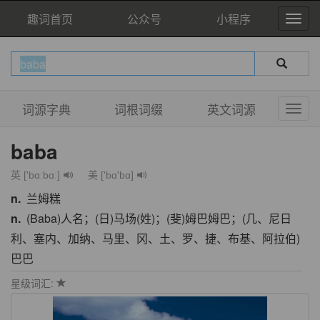
趣词首页
公众号
小程序
词源字典
词根词缀
英文词源
baba
英 ['bɑːbɑː]
美 ['bɑ'bɑ]
n.
兰姆糕
n.
(Baba)人名；(日)马场(姓)；(斐)姆巴姆巴；(几、尼日
利、塞内、加纳、马里、冈、土、罗、捷、布基、阿拉伯)
巴巴
星级词汇: