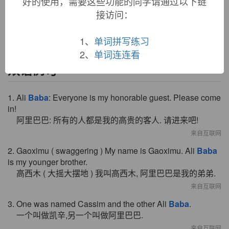
好的使用，需要这些功能的同学请通过以下链
kind of plum cake, 1827, from French
baba
(19c.), said by
接访问：
French etymology dictionaries to be from Polish
baba
.
1、
单词拼写练习
2、
单词连连看
双语例句
1. Ali
Baba
: Everyone is my honorable guest. Please come
in!
阿里巴巴: 所有的人都是我的高贵的客人. 请进来吧!
来自互联网
2. Gaoximu ( swaggering ) My name is Gaoximu. Ali
Baba
is my younger brother.
高西木 ( 大摇大摆地 ) 我叫高西木, 阿里巴巴是我的弟弟.
来自互联网
3. One was named Cassim and the other Ali
Baba
.
一个叫做凯辛,另一个叫做阿里巴巴.
来自互联网