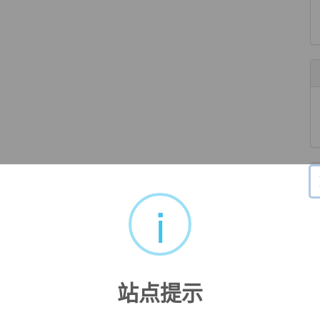
i
站点提示