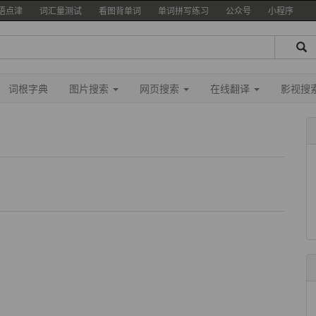
语点津
词汇量测试
看图背单词
单词拼写练习
公众号
小程序
词根字典
图片搜索
网页搜索
在线翻译
影视搜