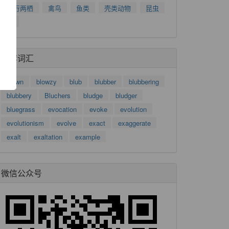
了
爬行两栖
禽鸟
鱼类
壳类动物
昆虫
功
树
推荐词汇
blown
blowzy
blub
blubber
blubbering
blubbery
Bluchers
bludge
bludger
bluegrass
evocation
evoke
evolution
evolutionism
evolve
exact
exaggerate
exalt
exaltation
example
微信公众号