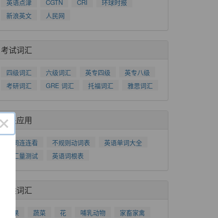
英语点津
CGTN
CRI
环球时报
新浪英文
人民网
考试词汇
四级词汇
六级词汇
英专四级
英专八级
考研词汇
GRE 词汇
托福词汇
雅思词汇
×
相关应用
单词连连看
不规则动词表
英语单词大全
词汇量测试
英语词根表
分类词汇
水果
蔬菜
花
哺乳动物
家畜家禽