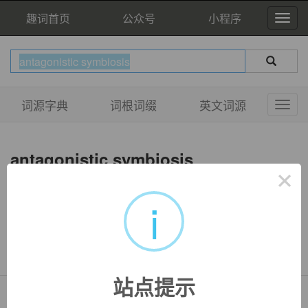
趣词首页
公众号
小程序
词源字典
词根词缀
英文词源
antagonistic symbiosis
×
i
双语例句
暂无相关例句
站点提示
Copyright © QuWord.com All Rights Reserved.