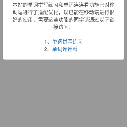
词根大全
|
联系站长
本站的单词拼写练习和单词连连看功能已对移
蜀ICP备19033398号-1
动端进行了适配优化，现已能在移动端进行很
好的使用，需要这些功能的同学请通过以下链
接访问：
1、
单词拼写练习
2、
单词连连看