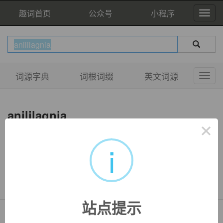
趣词首页
公众号
小程序
词源字典
词根词缀
英文词源
anililagnia
×
i
双语例句
暂无相关例句
站点提示
Copyright © QuWord.com All Rights Reserved.