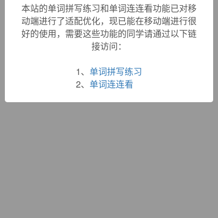
词根大全
|
联系站长
本站的单词拼写练习和单词连连看功能已对移
蜀ICP备19033398号-1
动端进行了适配优化，现已能在移动端进行很
好的使用，需要这些功能的同学请通过以下链
接访问：
1、
单词拼写练习
2、
单词连连看