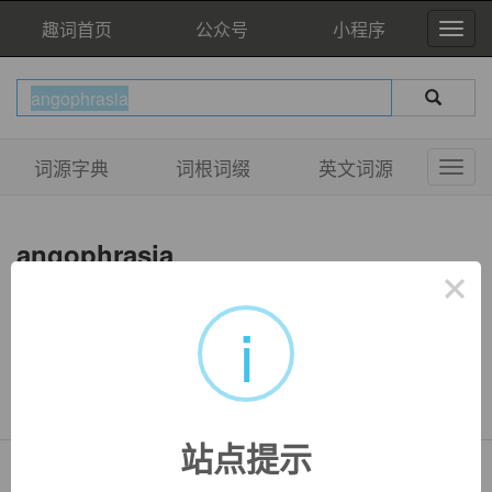
趣词首页
公众号
小程序
词源字典
词根词缀
英文词源
angophrasia
×
i
双语例句
暂无相关例句
站点提示
Copyright © QuWord.com All Rights Reserved.