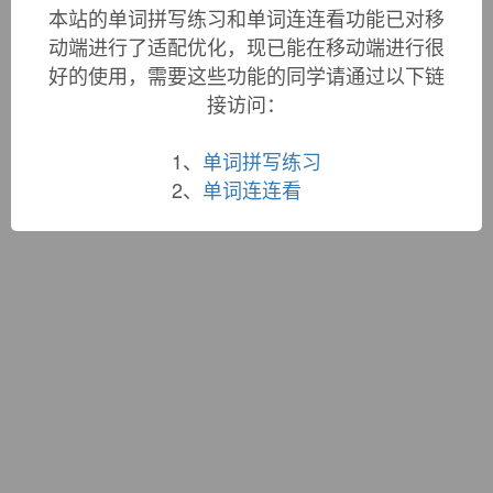
词根大全
|
联系站长
本站的单词拼写练习和单词连连看功能已对移
蜀ICP备19033398号-1
动端进行了适配优化，现已能在移动端进行很
好的使用，需要这些功能的同学请通过以下链
接访问：
1、
单词拼写练习
2、
单词连连看