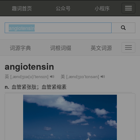
趣词首页
公众号
小程序
词源字典
词根词缀
英文词源
angiotensin
英 [,ændʒɪə(ʊ)'tensɪn]
美 [,ændʒɪo'tɛnsən]
n.
血管紧张肽；血管紧缩素