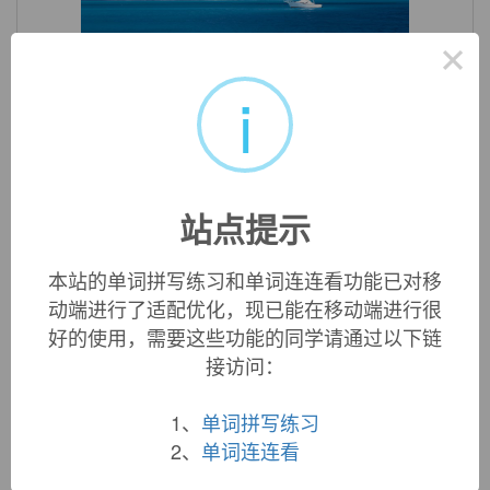
×
«
»
1
/ 3
i
双语例句
1. In the renin -
angiotensin
- aldosterone system, the
站点提示
juxtaglomerular apparatus helps regulate volume and
pressure.
在肾素 - 血管紧张素 - 醛固酮系统中, 肾小球旁体帮助调
本站的单词拼写练习和单词连连看功能已对移
节血容量和压力.
动端进行了适配优化，现已能在移动端进行很
来自互联网
好的使用，需要这些功能的同学请通过以下链
2. AIM: Cilazapril is the third generation of
angiotensin
接访问：
converting enzyme inhibitor.
西拉普利属第3代血管紧张肽转换酶抑制药.
1、
单词拼写练习
来自互联网
2、
单词连连看
3. Definitive determination of the benefit of
angiotensin
-