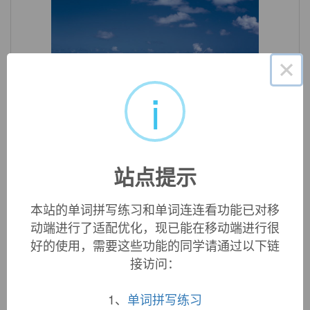
×
i
«
»
1
/ 3
英文词源
站点提示
anew (adv.)
c. 1300,
a neue
, from Old English
of-niowe
; see
a-
(1) +
本站的单词拼写练习和单词连连看功能已对移
new
. One-word form dominant from c. 1400.
动端进行了适配优化，现已能在移动端进行很
好的使用，需要这些功能的同学请通过以下链
接访问：
双语例句
1、
单词拼写练习