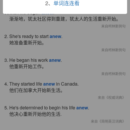
2、
单词连连看
1. Slowly Jewish communities were reconstituted and
Jewish life began
anew
.
渐渐地，犹太社区得到重建，犹太人的生活重新开始。
来自柯林斯例句
2. She's ready to start
anew
.
她准备重新开始。
来自柯林斯例句
3. He began his work
anew
.
他重新开始工作。
来自柯林斯例句
4. They started life
anew
in Canada.
他们在加拿大开始新生活。
来自《权威词典》
5. He's determined to begin his life
anew
.
他决心重新开始他的生活.
来自《简明英汉词典》