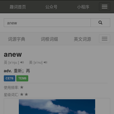
趣词首页
公众号
小程序
词源字典
词根词缀
英文词源
anew
英 [ə'njuː]
美 [ə'nʊ]
adv.
重新；再
CET6
TEM8
使用频率:
星级词汇: