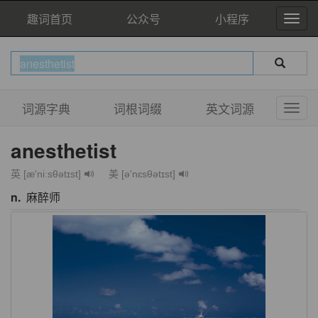
趣词首页
公众号
小程序
词源字典
词根词缀
英文词源
anesthetist
英 [æ'niːsθətɪst]
美 [ə'nɛsθətɪst]
n.
麻醉师