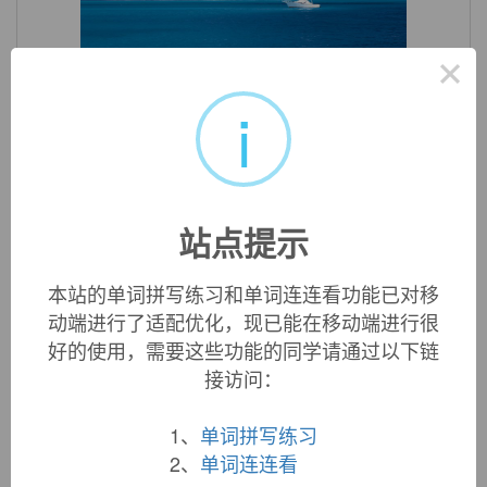
×
«
»
1
/ 3
i
英文词源
anesthetist (n.)
alternative spelling of
anaesthetist
(q.v.). See
ae
.
站点提示
本站的单词拼写练习和单词连连看功能已对移
动端进行了适配优化，现已能在移动端进行很
双语例句
好的使用，需要这些功能的同学请通过以下链
接访问：
1. The
anesthetist
gave the patient an anaesthetic.
麻醉师给病人施麻醉剂。
1、
单词拼写练习
来自辞典例句
2、
单词连连看
2.
Anesthetist
with hight level of humanistic aptitude can