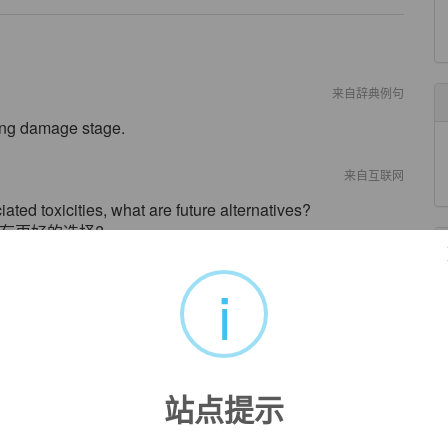
来自辞典例句
ing damage stage.
来自互联网
ted toxicities, what are future alternatives?
有更好的选择?
来自互联网
i
imicrobial mouthrinses may provide temporary relief.
时的减轻痛苦.
来自互联网
ntipyrine relieve pain and pruritus.
瘙痒.
站点提示
来自互联网