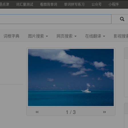
语点津
词汇量测试
看图背单词
单词拼写练习
公众号
小程序
词根字典
图片搜索
网页搜索
在线翻译
影视搜
«
»
1
/ 3