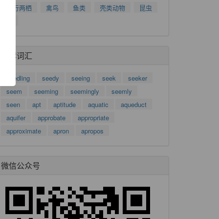
了
爬行两栖
禽鸟
鱼类
壳类动物
昆虫
功
树
推荐词汇
seedling
seedy
seeing
seek
seeker
seem
seeming
seemingly
seemly
seen
apt
aptitude
aquatic
aqueduct
aquifer
approbate
appropriate
approximate
apron
apropos
微信公众号