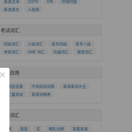
英语点津
CGTN
CRI
环球时报
新浪英文
人民网
考试词汇
四级词汇
六级词汇
英专四级
英专八级
考研词汇
GRE 词汇
托福词汇
雅思词汇
×
相关应用
单词连连看
不规则动词表
英语单词大全
词汇量测试
英语词根表
分类词汇
水果
蔬菜
花
哺乳动物
家畜家禽