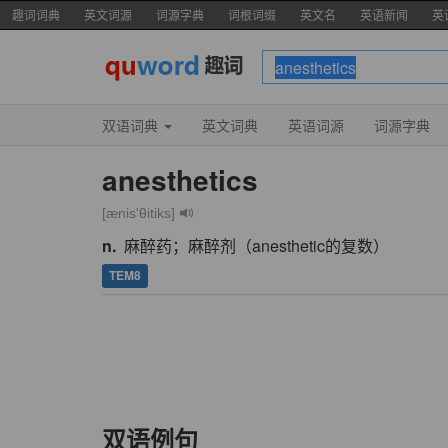
趣词词典
英文词源
词源字典
词根词缀
英文名
英语新闻
英
双语词典
英文词典
英语词源
词源字典
anesthetics
[ænis'θitiks]
n.
麻醉药；麻醉剂（anesthetic的复数）
TEM8
双语例句