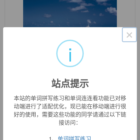
×
i
«
»
1
/ 3
英文词源
站点提示
allowed (adj.)
late 14c., "praised;" mid-15c., "assigned as a due share;" late
本站的单词拼写练习和单词连连看功能已对移
15c., "permitted," past participle adjective from
allow
.
动端进行了适配优化，现已能在移动端进行很
好的使用，需要这些功能的同学请通过以下链
接访问：
双语例句
1、
单词拼写练习