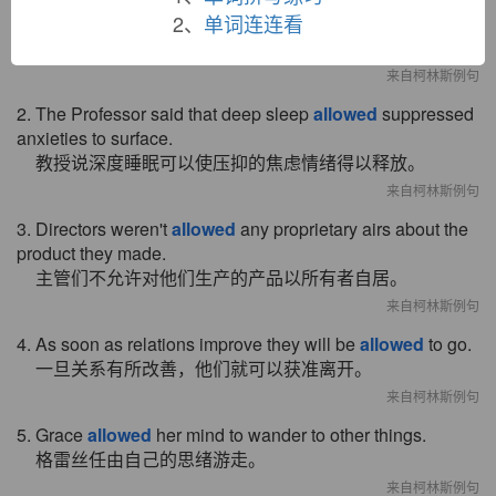
2、
单词连连看
1. I was
allowed
to do whatever I wanted with my life.
我可以自由支配自己的生活。
来自柯林斯例句
2. The Professor said that deep sleep
allowed
suppressed
anxieties to surface.
教授说深度睡眠可以使压抑的焦虑情绪得以释放。
来自柯林斯例句
3. Directors weren't
allowed
any proprietary airs about the
product they made.
主管们不允许对他们生产的产品以所有者自居。
来自柯林斯例句
4. As soon as relations improve they will be
allowed
to go.
一旦关系有所改善，他们就可以获准离开。
来自柯林斯例句
5. Grace
allowed
her mind to wander to other things.
格雷丝任由自己的思绪游走。
来自柯林斯例句