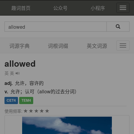
趣词首页
公众号
小程序
词源字典
词根词缀
英文词源
allowed
英 美
adj.
允许，容许的
v.
允许；认可（allow的过去分词）
CET4
TEM4
使用频率: