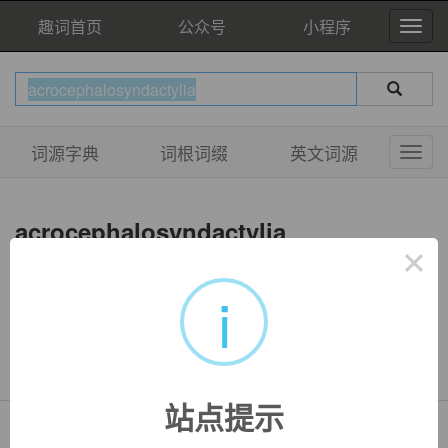
趣词首页
公众号
小程序
词源字典
词根词缀
英文词源
acrocephalosyndactylia
×
i
双语例句
暂无相关例句
站点提示
Copyright © QuWord.com All Rights Reserved.