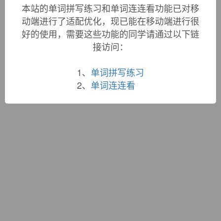
词根大全
|
联系站长
本站的单词拼写练习和单词连连看功能已对移
蜀ICP备19033398号-1
动端进行了适配优化，现已能在移动端进行很
好的使用，需要这些功能的同学请通过以下链
接访问：
1、
单词拼写练习
2、
单词连连看