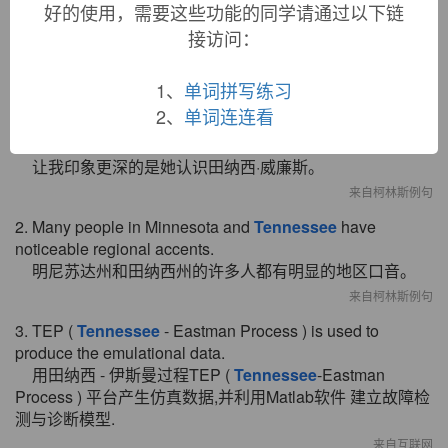
好的使用，需要这些功能的同学请通过以下链
接访问：
双语例句
1、
单词拼写练习
2、
单词连连看
1. What impressed me more was that she knew
Tennessee
Williams.
让我印象更深的是她认识田纳西·威廉斯。
来自柯林斯例句
2. Many people in Minnesota and
Tennessee
have
noticeable regional accents.
明尼苏达州和田纳西州的许多人都有明显的地区口音。
来自柯林斯例句
3. TEP (
Tennessee
- Eastman Process ) is used to
produce the emulational data.
用田纳西 - 伊斯曼过程TEP (
Tennessee
-Eastman
Process ) 平台产生仿真数据,并利用Matlab软件 建立故障检
测与诊断模型.
来自互联网