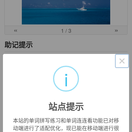
«
»
1
/ 3
助记提示
×
来自切诺基语。切诺基部族广泛分布于该地，而其中最大的
i
一个部落叫做Tanasee，意思是“歪耳朵部落”。后来以此来命
名这个州。
英文词源
站点提示
Tennessee
state and river, from Cherokee (Iroquoian) village name
本站的单词拼写练习和单词连连看功能已对移
ta'nasi'
, of unknown origin. Related:
Tennesseean
.
动端进行了适配优化，现已能在移动端进行很