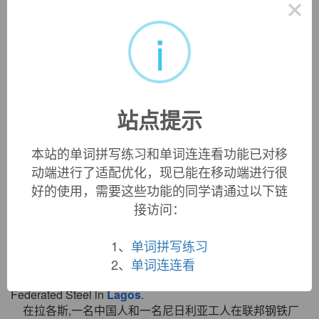
×
i
«
»
1
/ 3
双语例句
站点提示
1. Gunfire broke out early this morning around the seat of
本站的单词拼写练习和单词连连看功能已对移
government in
Lagos
.
动端进行了适配优化，现已能在移动端进行很
今天凌晨在拉各斯的政府大楼周围发生了枪战。
好的使用，需要这些功能的同学请通过以下链
来自柯林斯例句
接访问：
2. She stayed in
Lagos
( for ) over a month.
她在 拉各斯 逗留了一个多月.
1、
单词拼写练习
来自辞典例句
2、
单词连连看
3. Chinese and a Nigerian worker examine production at
Federated Steel in
Lagos
.
在拉各斯,一名中国人和一名尼日利亚工人在联邦钢铁厂