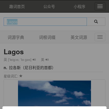
趣词首页
公众号
小程序
词源字典
词根词缀
英文词源
Lagos
英 ['leiɡɔs; 'lɑ:ɡəs]
美
n.
拉各斯（尼日利亚的首都）
星级词汇: