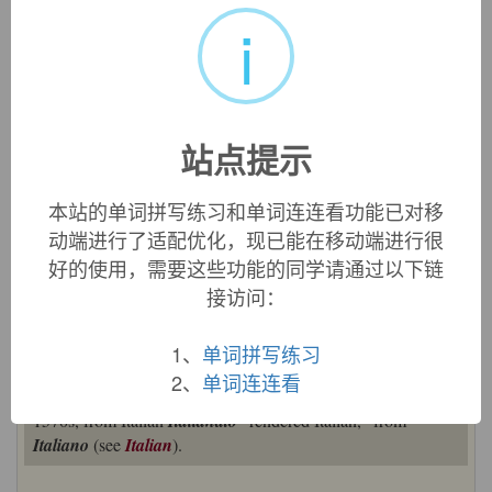
i
«
»
1
/ 3
站点提示
中文词源
本站的单词拼写练习和单词连连看功能已对移
Italianate
意大利风格的
动端进行了适配优化，现已能在移动端进行很
来自Italy，意大利。
好的使用，需要这些功能的同学请通过以下链
接访问：
英文词源
1、
单词拼写练习
2、
单词连连看
Italianate (adj.)
1570s, from Italian
Italianato
"rendered Italian," from
Italiano
(see
Italian
).