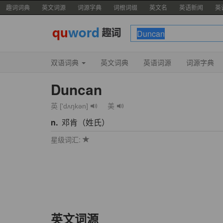
趣词词典
英文词源
词源字典
词根词缀
英文名
英语新闻
英
双语词典
英文词典
英语词源
词源字典
Duncan
英 ['dʌŋkən]
美
n.
邓肯（姓氏）
星级词汇:
英文词源