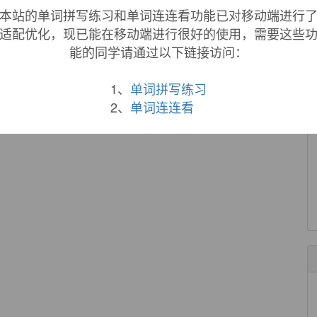
本站的单词拼写练习和单词连连看功能已对移动端进行
st remarkable increasing of HSP 70.
适配优化，现已能在移动端进行很好的使用，需要这些
最为显著.
能的同学请通过以下链接访问：
来自互联网
ncludes seven parameters.
1、
单词拼写练习
个参数,依据试验数据并按比例分别增减每个参数.
2、
单词连连看
来自互联网