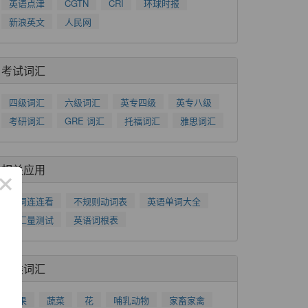
英语点津
CGTN
CRI
环球时报
新浪英文
人民网
考试词汇
四级词汇
六级词汇
英专四级
英专八级
考研词汇
GRE 词汇
托福词汇
雅思词汇
相关应用
×
单词连连看
不规则动词表
英语单词大全
词汇量测试
英语词根表
分类词汇
水果
蔬菜
花
哺乳动物
家畜家禽