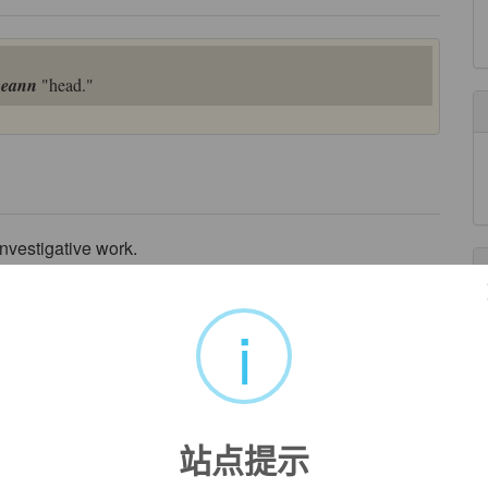
ceann
"head."
nvestigative work.
来自柯林斯例句
i
n holiday.
来自柯林斯例句
eir military victory.
站点提示
了军事胜利。
来自柯林斯例句