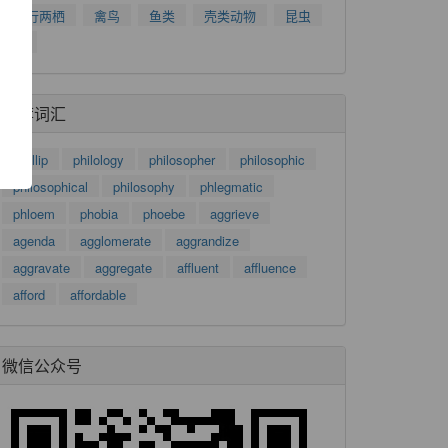
爬行两栖
禽鸟
鱼类
壳类动物
昆虫
了
树
功
推荐词汇
Phillip
philology
philosopher
philosophic
philosophical
philosophy
phlegmatic
phloem
phobia
phoebe
aggrieve
agenda
agglomerate
aggrandize
aggravate
aggregate
affluent
affluence
afford
affordable
微信公众号