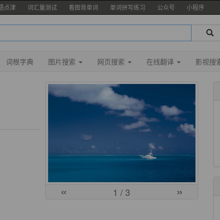
语点津
词汇量测试
看图背单词
单词拼写练习
公众号
小程序
词根字典
图片搜索
网页搜索
在线翻译
影视搜
«
»
1
/ 3