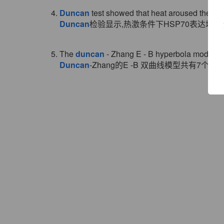
4.
Duncan
test showed that heat aroused the mo
Duncan
检验显示,热激条件下HSP70表达增加
5. The
duncan
- Zhang E - B hyperbola model i
Duncan
-Zhang的E -B 双曲线模型共有7