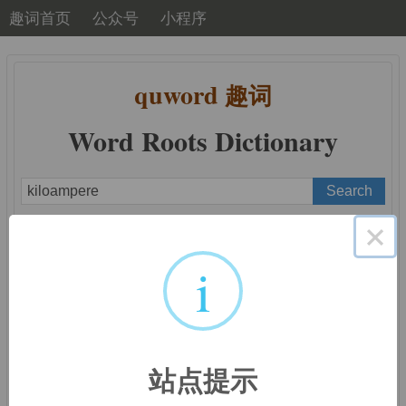
趣词首页
公众号
小程序
quword
趣词
Word Roots Dictionary
×
A
B
C
D
E
F
G
H
I
J
K
L
M
N
O
P
Q
R
S
T
U
V
W
X
Y
Z
i
词根词缀：
kilo-, kil-
站点提示