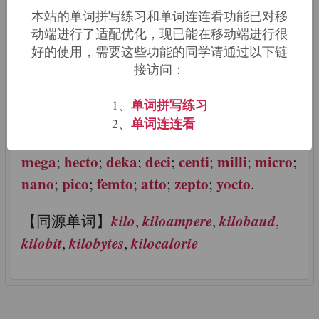
【来源及含义】Greek: one thousand; a
本站的单词拼写练习和单词连连看功能已对移
decimal prefix used in the international
动端进行了适配优化，现已能在移动端进行很
好的使用，需要这些功能的同学请通过以下链
metric system for measurements and
接访问：
3
representing 10
or 1 000
单词拼写练习
1、
"metric"
【相关词根词缀】 Related
单词连连看
2、
yotta
zetta
exa
peta
tera
giga
families:
;
;
;
;
;
;
mega
hecto
deka
deci
centi
milli
micro
;
;
;
;
;
;
;
nano
pico
femto
atto
zepto
yocto
;
;
;
;
;
.
kilo
kiloampere
kilobaud
【同源单词】
,
,
,
kilobit
kilobytes
kilocalorie
,
,