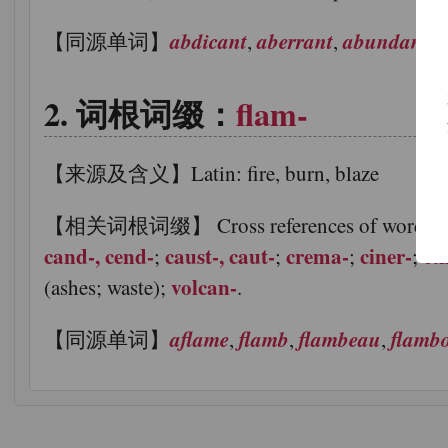
abdicant
aberrant
abundant
【同源单词】
,
,
,
词根词缀：
flam-
【来源及含义】Latin: fire, burn, blaze
【相关词根词缀】 Cross references of word groups tha
cand-, cend-
caust-, caut-
crema-
ciner-
et
;
;
;
;
volcan-
(ashes; waste);
.
aflame
flamb
flambeau
flamb
【同源单词】
,
,
,