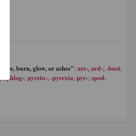
了
功
"fire, burn, glow, or ashes"
ars-, ard-
-bust
:
:
;
;
g-
phlog-
pyreto-, -pyrexia
pyr-
spod-
;
;
;
;