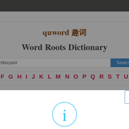
quword
趣词
Word Roots Dictionary
F
G
H
I
J
K
L
M
N
O
P
Q
R
S
T
U
i
 thing which; people who, things which