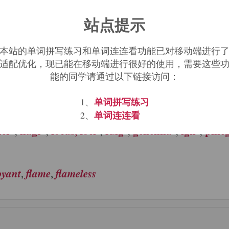
站点提示
abundantly
acanthopore
accelerant
,
,
本站的单词拼写练习和单词连连看功能已对移动端进行
适配优化，现已能在移动端进行很好的使用，需要这些
能的同学请通过以下链接访问：
单词拼写练习
1、
t are related, directly, indirectly, or partly to
单词连连看
2、
her-
flagr-
focus, foci-
fulg-
gehenna-
ign-
phle
;
;
;
;
;
;
oyant
flame
flameless
,
,