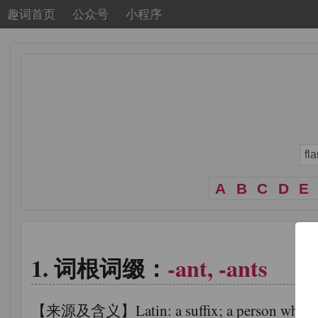
趣词首页
公众号
小程序
A
B
C
D
E
词根词缀：
-ant, -ants
【来源及含义】Latin: a suffix; a person who, the