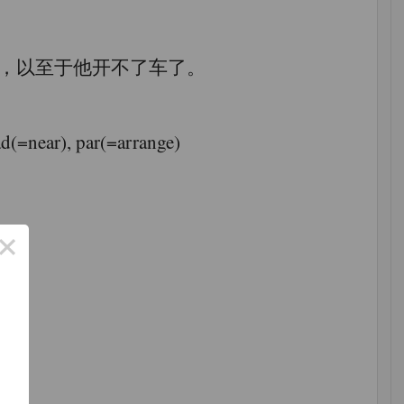
大地损伤了他的机能，以至于他开不了车了。
par(=arrange)
×