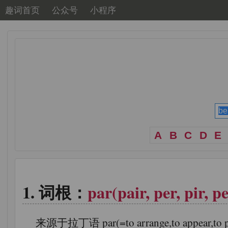
趣词首页
公众号
小程序
A
B
C
D
E
词根：
par(pair, per, pir, p
来源于拉丁语 par(=to arrange,to appear