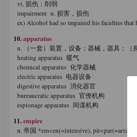
vt. 损伤：削弱
impairment n. 损害，损伤
ex) Alcohol had so impaired his fac
10.
apparatus
n. （一套）装置，设备；器械，器具；（身体的）器官
heating apparatus 暖气
chemical apparatus 化学器械
electric apparatus 电器设备
digestive apparatus 消化器官
bureaucratic apparatus 官僚机构
espionage apparatus 间谍机构
11.
empire
n. 帝国 *em<en(=intensive), pir<par(=arrange