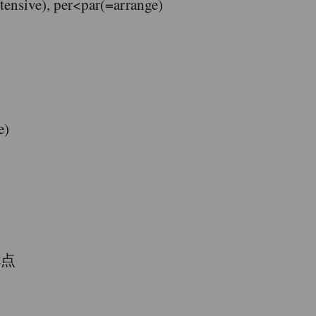
), per<par(=arrange)
)
优点