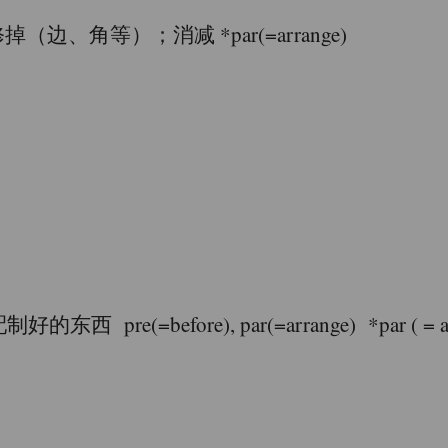
、角等）；消减 *par(=arrange)
=before), par(=arrange) *par ( = arr