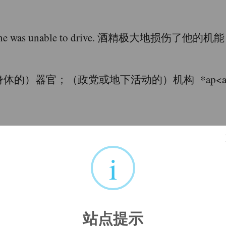
ulties that he was unable to drive. 酒精极
；（政党或地下活动的）机构 *ap<ad(=near), 
i
站点提示
)