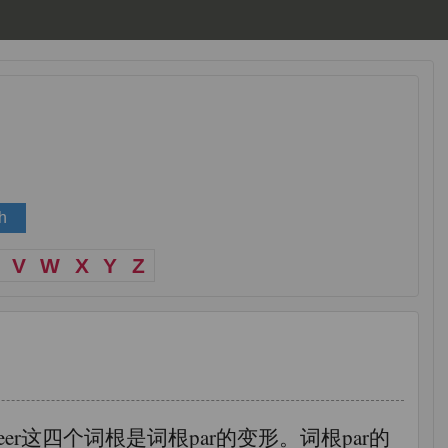
V
W
X
Y
Z
er,pir,peer这四个词根是词根par的变形。词根par的