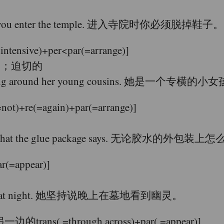
es once you enter the temple. 进入寺院时你必须脱掉鞋子。
ive)+per<par(=arrange)]
的；迫切的
always bossing around her young cousins
e(=again)+par(=arrange)]
,no matter what the glue package says.
(=appear)]
graveyard at night. 她坚持说晚上在墓地看到幽灵。
( =through,across)+par( =appear)]