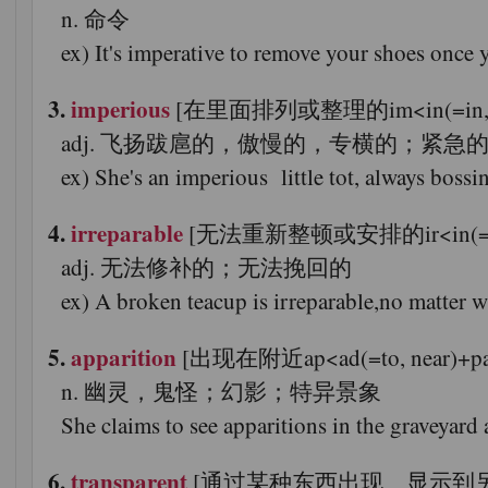
n. 命令
ex) It's imperative to remove your sho
3.
imperious
[在里面排列或整理的im<in(=in,intens
adj. 飞扬跋扈的，傲慢的，专横的；紧急
ex) She's an imperious little tot, 
4.
irreparable
[无法重新整顿或安排的ir<in(=not)+r
adj. 无法修补的；无法挽回的
ex) A broken teacup is irreparable
5.
apparition
[出现在附近ap<ad(=to, near)+par
n. 幽灵，鬼怪；幻影；特异景象
She claims to see apparitions in the 
6.
transparent
[通过某种东西出现、显示到另一边的trans