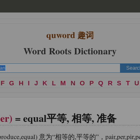
quword
趣词
Word Roots Dictionary
F
G
H
I
J
K
L
M
N
O
P
Q
R
S
T
U
eer)
= equal平等, 相等, 准备
,to produce,equal) 意为“相等的,平等的”，pair,p