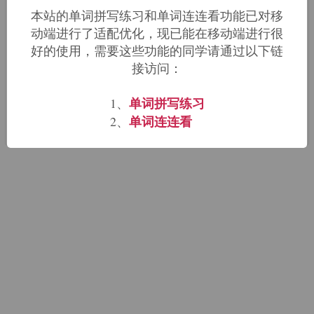
【词根含义】：转变,转换;横过,越过
本站的单词拼写练习和单词连连看功能已对移
动端进行了适配优化，现已能在移动端进行很
【词根来源】：来源于拉丁语trans。
好的使用，需要这些功能的同学请通过以下链
接访问：
traversable
traverse
【同源单词】：
,
,
travesty
transact
transaction
,
,
单词拼写练习
1、
单词连连看
2、