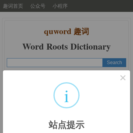
趣词首页
公众号
小程序
quword
趣词
Word Roots Dictionary
×
A
B
C
D
E
F
G
H
I
J
K
L
M
N
O
P
Q
R
S
T
U
V
W
X
Y
Z
i
前缀：
tra-, trans-
站点提示