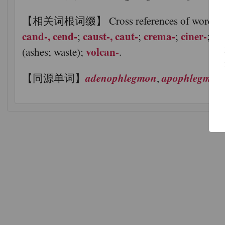
【相关词根词缀】 Cross references of word groups tha
cand-, cend-
caust-, caut-
crema-
ciner-
et
;
;
;
;
volcan-
(ashes; waste);
.
adenophlegmon
apophlegmati
【同源单词】
,