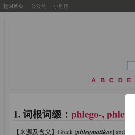
趣词首页
公众号
小程序
A
B
C
D
E
词根词缀：
phlego-, phleg-
phlegmatikos
【来源及含义】Greek [
] and Lat