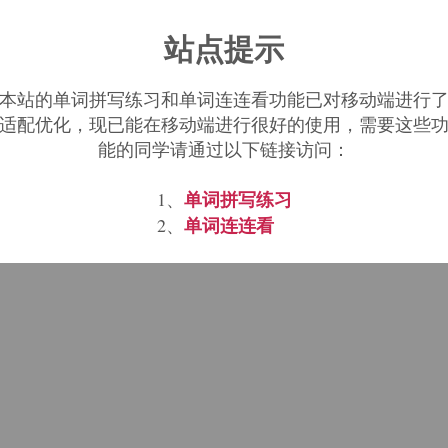
站点提示
t are related, directly, indirectly, or partly to
her-
flagr-
flam-
focus, foci-
fulg-
gehenna-
ign
;
;
;
;
;
;
本站的单词拼写练习和单词连连看功能已对移动端进行
适配优化，现已能在移动端进行很好的使用，需要这些
能的同学请通过以下链接访问：
sm
Phlegethon
phlegethontal
phlegm
phlegmago
,
,
,
,
单词拼写练习
1、
单词连连看
2、