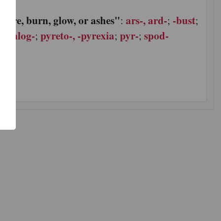
"fire, burn, glow, or ashes"
ars-, ard-
-bust
:
:
;
;
-
phlog-
pyreto-, -pyrexia
pyr-
spod-
;
;
;
;
了
功
gue