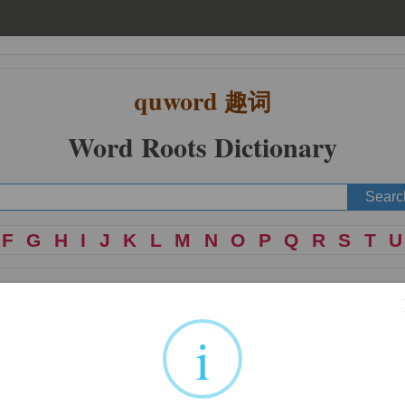
quword
趣词
Word Roots Dictionary
F
G
H
I
J
K
L
M
N
O
P
Q
R
S
T
U
i
phlegmaticus
in [
]: heat, inflammation; burn, inflame