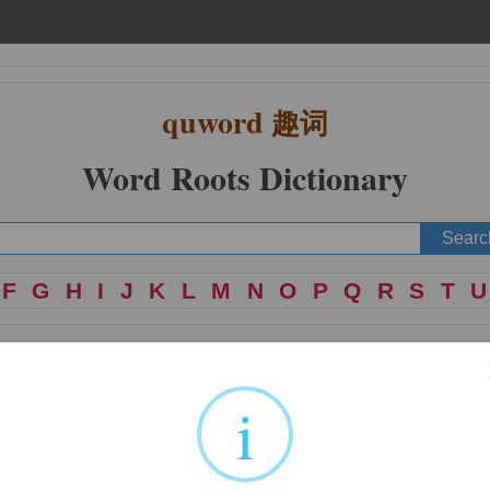
quword
趣词
Word Roots Dictionary
F
G
H
I
J
K
L
M
N
O
P
Q
R
S
T
U
i
 kata-