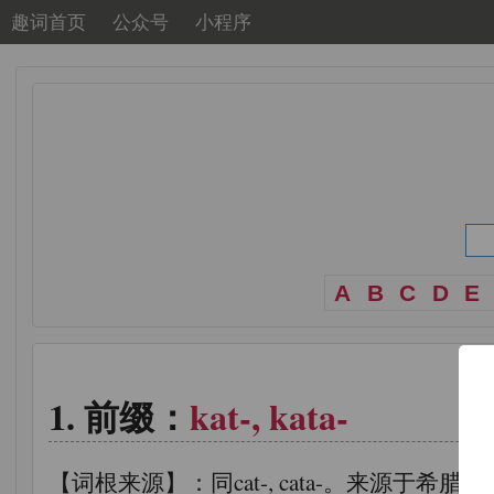
趣词首页
公众号
小程序
A
B
C
D
E
前缀：
kat-, kata-
【词根来源】：同cat-, cata-。来源于希腊语kat-,