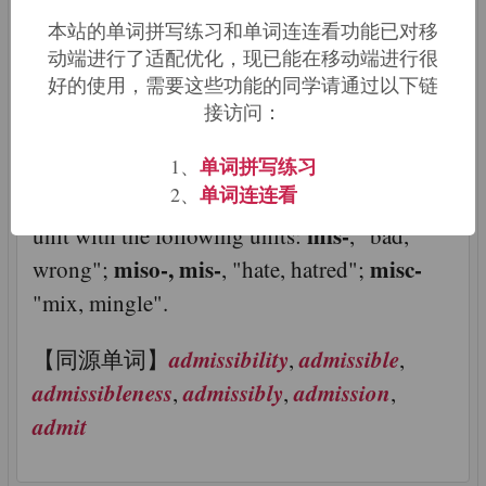
本站的单词拼写练习和单词连连看功能已对移
-mitt
动端进行了适配优化，现已能在移动端进行很
好的使用，需要这些功能的同学请通过以下链
【来源及含义】Latin: to send, to let go, to
接访问：
cause to go; to throw, to hurl, to cast
单词拼写练习
1、
单词连连看
2、
miss-, -mis
【相关描述】Don't confuse this
mis-
unit with the following units:
, "bad,
miso-, mis-
misc-
wrong";
, "hate, hatred";
"mix, mingle".
admissibility
admissible
【同源单词】
,
,
admissibleness
admissibly
admission
,
,
,
admit