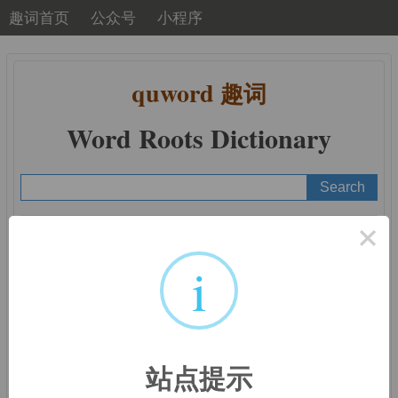
趣词首页
公众号
小程序
quword
趣词
Word Roots Dictionary
×
A
B
C
D
E
F
G
H
I
J
K
L
M
N
O
P
Q
R
S
T
U
V
W
X
Y
Z
i
词根词缀：
miss-, mis-, -
站点提示
miss, -mis, mit-, mitt-, -mit,