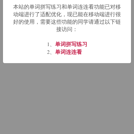
【词根含义】：自己
本站的单词拼写练习和单词连连看功能已对移
动端进行了适配优化，现已能在移动端进行很
【词根来源】：来源于希腊语autos(自己)
好的使用，需要这些功能的同学请通过以下链
接访问：
autobiography
【同源单词】：
,
automobile
autonomy
,
单词拼写练习
1、
单词连连看
2、