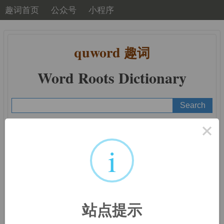
趣词首页
公众号
小程序
quword
趣词
Word Roots Dictionary
×
A
B
C
D
E
F
G
H
I
J
K
L
M
N
O
P
Q
R
S
T
U
V
W
X
Y
Z
i
前缀：
auto-
站点提示