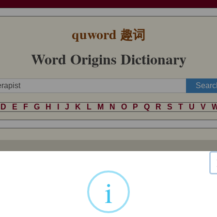
quword
趣词
Word Origins Dictionary
D
E
F
G
H
I
J
K
L
M
N
O
P
Q
R
S
T
U
V
ally of psychotherapy practitioners from c. 1930s.
i