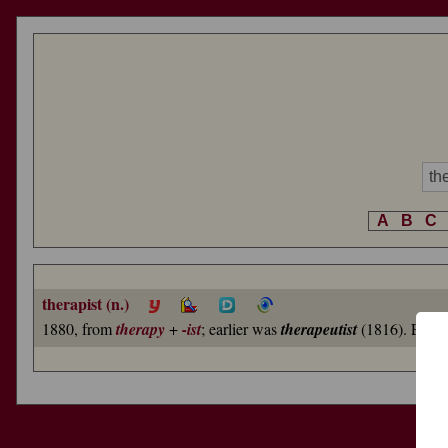
A
B
C
therapist (n.)
1880, from
therapy
+
-ist
; earlier was
therapeutist
(1816). Especi