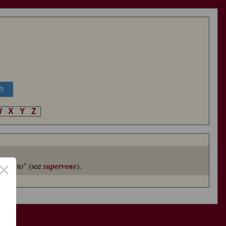
W
X
Y
Z
×
tion to" (see
supervene
).