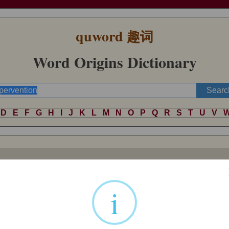
quword
趣词
Word Origins Dictionary
D
E
F
G
H
I
J
K
L
M
N
O
P
Q
R
S
T
U
V
o
), noun of action from past participle stem of
supervenire
"come in addi
i