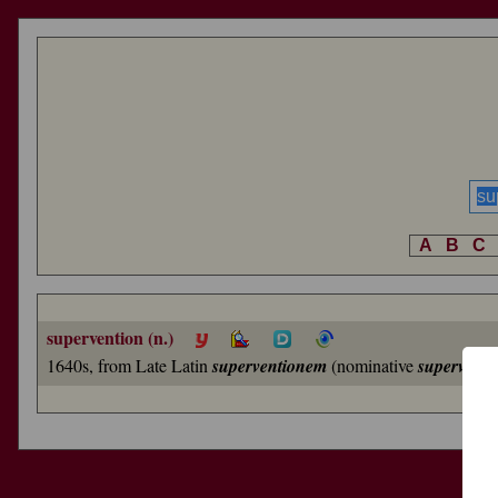
A
B
C
supervention (n.)
1640s, from Late Latin
superventionem
(nominative
superventi