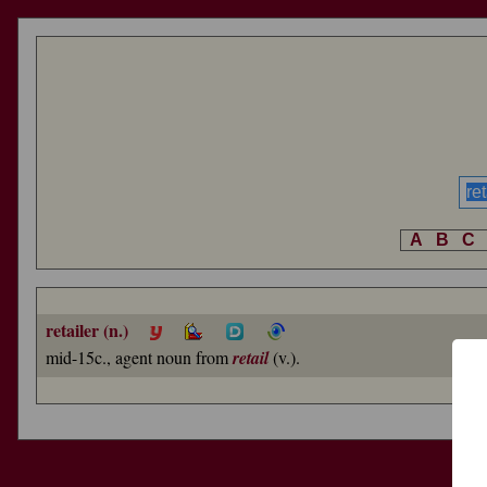
A
B
C
retailer (n.)
mid-15c., agent noun from
retail
(v.).