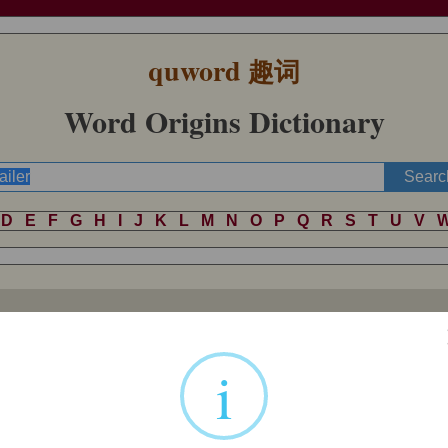
quword
趣词
Word Origins Dictionary
D
E
F
G
H
I
J
K
L
M
N
O
P
Q
R
S
T
U
V
i