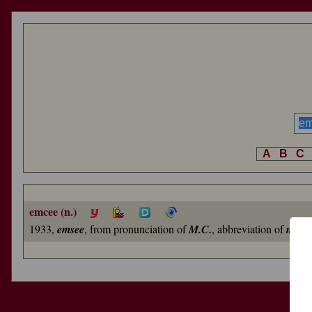
A
B
C
emcee (n.)
1933,
emsee
, from pronunciation of
M.C.
, abbreviation of
maste