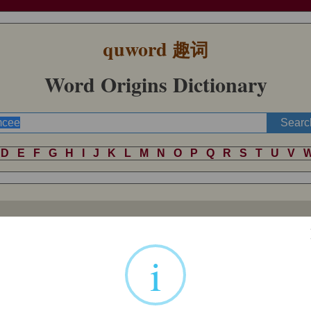
quword
趣词
Word Origins Dictionary
D
E
F
G
H
I
J
K
L
M
N
O
P
Q
R
S
T
U
V
r of ceremonies
, a noun phrase attested from the 1660s.
i