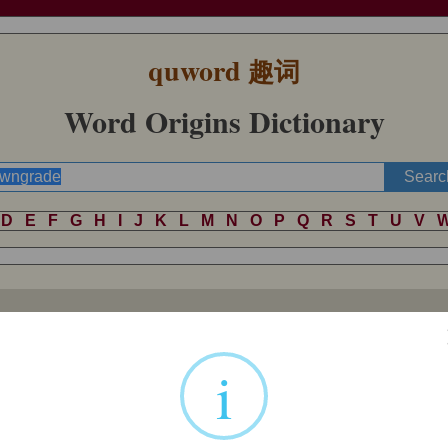
quword
趣词
Word Origins Dictionary
D
E
F
G
H
I
J
K
L
M
N
O
P
Q
R
S
T
U
V
wngrading
. As a noun, "a downward slope," from 1858.
i