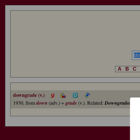
A
B
C
downgrade (v.)
1930, from
down
(adv.) +
grade
(v.). Related:
Downgraded
;
do