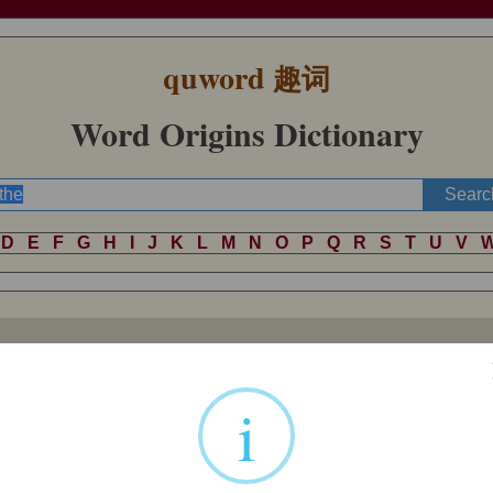
quword
趣词
Word Origins Dictionary
D
E
F
G
H
I
J
K
L
M
N
O
P
Q
R
S
T
U
V
itive), from root of
bath
(q.v.), with different vowel sound due to
i-muta
i