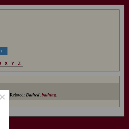
W
X
Y
Z
×
tion
. Related:
Bathed
;
bathing
.