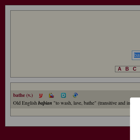
A
B
C
bathe (v.)
Old English
baþian
"to wash, lave, bathe" (transitive and intrans