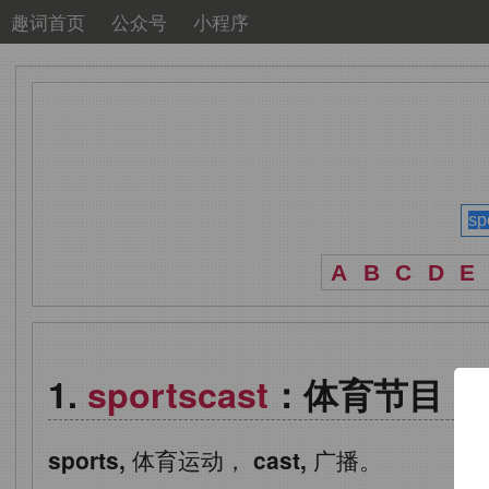
趣词首页
公众号
小程序
A
B
C
D
E
sportscast
：体育节目
sports,
体育运动，
cast,
广播。