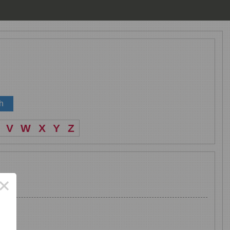
V
W
X
Y
Z
×