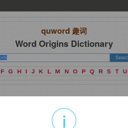
quword
趣词
Word Origins Dictionary
F
G
H
I
J
K
L
M
N
O
P
Q
R
S
T
U
i