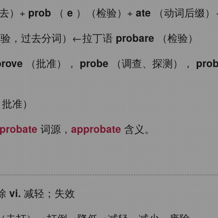
去）+
prob
（
e
）（检验）+
ate
（动词后缀）
验，过去分词）←拉丁语
probare
（检验）
prove
（批准），
probe
（调查、探测），
prob
、批准）
probate
词源，
approbate
含义。
除
vi.
减轻；失效
（击打）→打倒→降低→减轻，减少，废除。