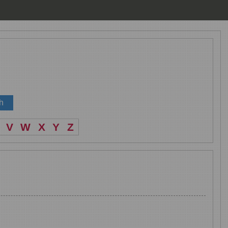
V
W
X
Y
Z