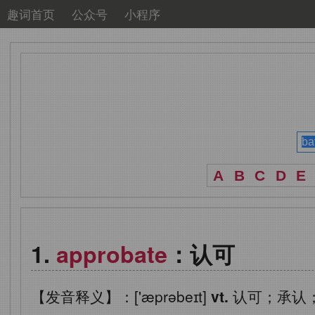
趣词首页
公众号
小程序
A
B
C
D
E
approbate
：认可
【发音释义】：['æprəbeɪt]
vt.
认可；承认