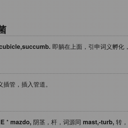
菌
cubicle,succumb.
即躺在上面，引申词义孵化
义插管，插入管道。
IE
*
mazdo,
阴茎，杆，词源同
mast,-turb,
转，