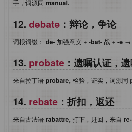
手，词源同
manual.
debate
：辩论，争论
词根词缀：
de-
加强意义
+
-bat-
战
+
-e
probate
：遗嘱认证，遗
来自拉丁语
probare,
检验，证实，词源同
rebate
：折扣，返还
来自古法语
rabattre,
打下，赶回，来自
re-