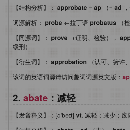
【结构分析】：
approbate
=
ap
（=
ad
，
词源解析：
probe
←拉丁语
probatus
（检
【同源词】：
prove
（证明、检验），
ap
缓刑）
【衍生词】：
approbation
（认可、赞许
该词的英语词源请访问趣词词源英文版：
ap
abate
：减轻
【发音释义】：[ə'beɪt]
vt.
减轻；减少；废
【词根分析】：
abate
=
ad
（去）+
bate