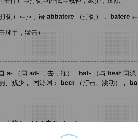
打倒）←拉丁语
abbatere
（打倒），
batere
击球手，猛击）。
来自
a-
（同
ad-
，去，往）+
bat-
（与
beat
同源
减弱、减少”。同源词：
beat
（打击、跳动），
ba
，比较
bashful
来自
abash.