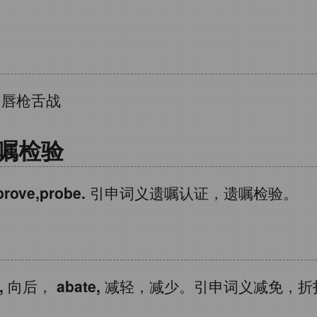
→
唇枪舌战
嘱检验
prove,probe.
引申词义遗嘱认证，遗嘱检验。
,
向后，
abate,
减轻，减少。引申词义减免，折