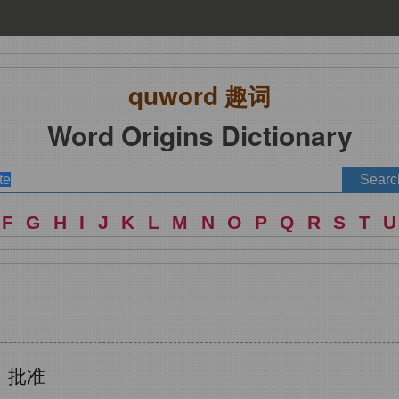
quword
趣词
Word Origins Dictionary
F
G
H
I
J
K
L
M
N
O
P
Q
R
S
T
U
；批准