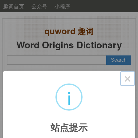
趣词首页
公众号
小程序
quword
趣词
Word Origins Dictionary
A
B
C
D
E
F
G
H
I
J
K
L
M
×
N
O
P
Q
R
S
T
U
V
W
X
Y
Z
i
disposed
：倾向于
站点提示
来自
dispose,
安排，布置，引申词义倾