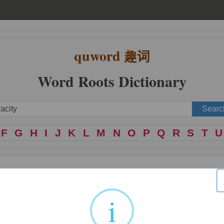
quword
趣词
Word Roots Dictionary
F
G
H
I
J
K
L
M
N
O
P
Q
R
S
T
U
i