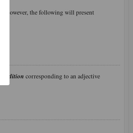
es; however, the following will present
了
功
condition
corresponding to an adjective