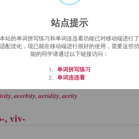
acity
r state. There are hundreds of other -
suffix
站点提示
acity
carnivoracity
contumacity
,
,
本站的单词拼写练习和单词连连看功能已对移动端进行
适配优化，现已能在移动端进行很好的使用，需要这些
能的同学请通过以下链接访问：
单词拼写练习
1、
单词连连看
2、
act, state, quality, property,
ct nouns expressing
or
ivity
acerbity
acridity
acrity
,
,
,
-, viv-