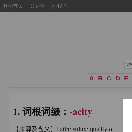
趣词首页
公众号
小程序
A
B
C
D
E
词根词缀：
-acity
【来源及含义】Latin: suffix; quality of