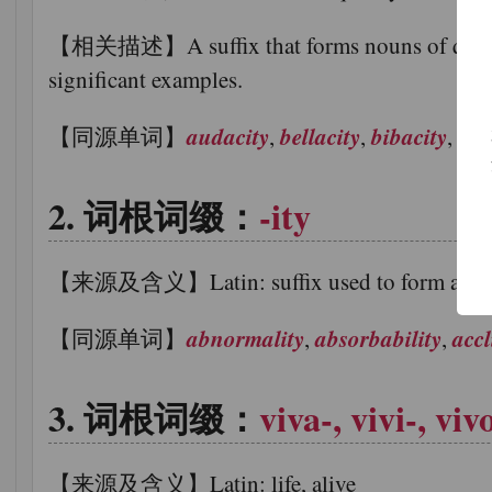
【相关描述】A suffix that forms nouns of quality o
significant examples.
audacity
bellacity
bibacity
cap
【同源单词】
,
,
,
词根词缀：
-ity
【来源及含义】Latin: suffix used to form abstra
abnormality
absorbability
accl
【同源单词】
,
,
词根词缀：
viva-, vivi-, vivo
【来源及含义】Latin: life, alive