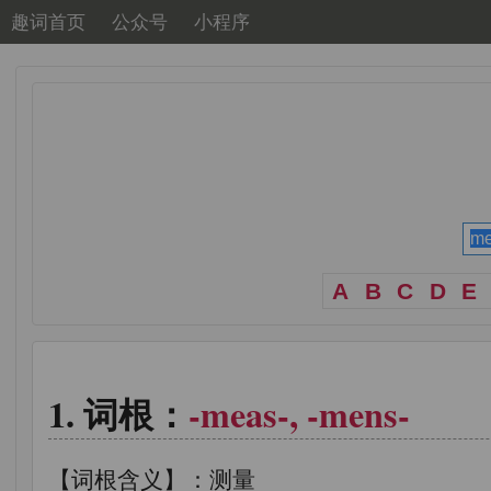
趣词首页
公众号
小程序
A
B
C
D
E
词根：
-meas-, -mens-
【词根含义】：测量