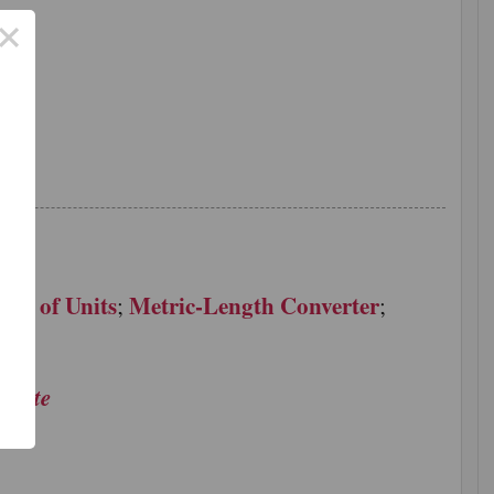
×
。
了
功
art of Units
Metric-Length Converter
;
;
urate