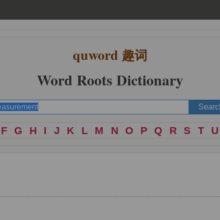
quword
趣词
Word Roots Dictionary
F
G
H
I
J
K
L
M
N
O
P
Q
R
S
T
U