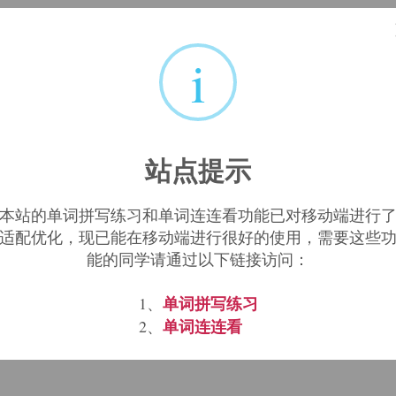
ri, mensus, sum(测量)。可追溯至原始印欧语me-
i
rement
dimension
immense
,
,
站点提示
本站的单词拼写练习和单词连连看功能已对移动端进行
适配优化，现已能在移动端进行很好的使用，需要这些
etric"
meter-, metro-
Metric Ch
words and charts:
;
能的同学请通过以下链接访问：
单词拼写练习
1、
salism
commensurable
commensurably
commens
,
,
,
单词连连看
2、