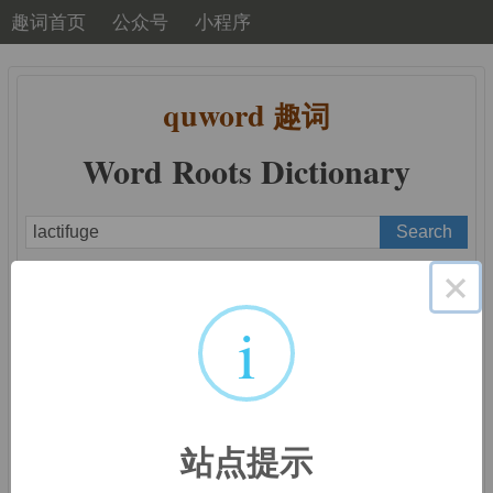
趣词首页
公众号
小程序
quword
趣词
Word Roots Dictionary
×
A
B
C
D
E
F
G
H
I
J
K
L
M
N
O
P
Q
R
S
T
U
V
W
X
Y
Z
i
词根词缀：
lacto-, lact-,
站点提示
lacti-