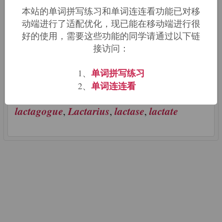
本站的单词拼写练习和单词连连看功能已对移
动端进行了适配优化，现已能在移动端进行很
【来源及含义】Latin: milk
好的使用，需要这些功能的同学请通过以下链
接访问：
"milk"
【相关词根词缀】 Related
unit:
galacto-
.
单词拼写练习
1、
单词连连看
2、
ablactation
lactagog
【同源单词】
,
,
lactagogue
Lactarius
lactase
lactate
,
,
,