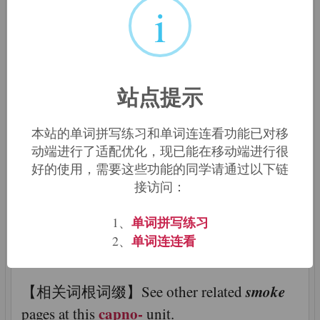
i
fume
v. 冒烟；发怒
fumigate
v. 烟熏消毒（fum+ig[=ag
站点提示
做]+ate→用烟来[消毒]）
本站的单词拼写练习和单词连连看功能已对移
perfume
n. 香水（per到处+fume烟，气味
动端进行了适配优化，现已能在移动端进行很
→到处冒香气）
好的使用，需要这些功能的同学请通过以下链
接访问：
词根词缀：
fumi-, fum-
单词拼写练习
1、
单词连连看
2、
【来源及含义】Latin: smoke, vapor
smoke
【相关词根词缀】See other related
capno-
pages at this
unit.