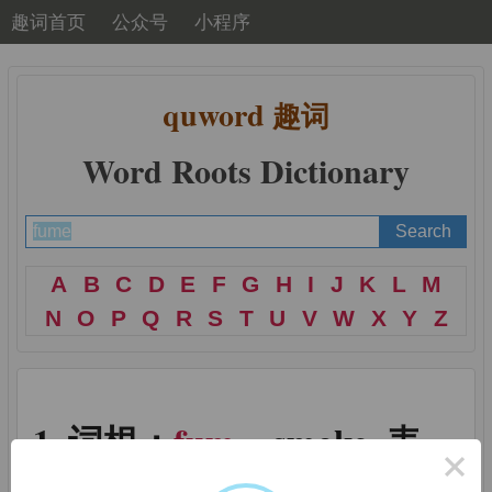
趣词首页
公众号
小程序
quword
趣词
Word Roots Dictionary
A
B
C
D
E
F
G
H
I
J
K
L
M
N
O
P
Q
R
S
T
U
V
W
X
Y
Z
词根：
fum
= smoke, 表
×
示“烟”