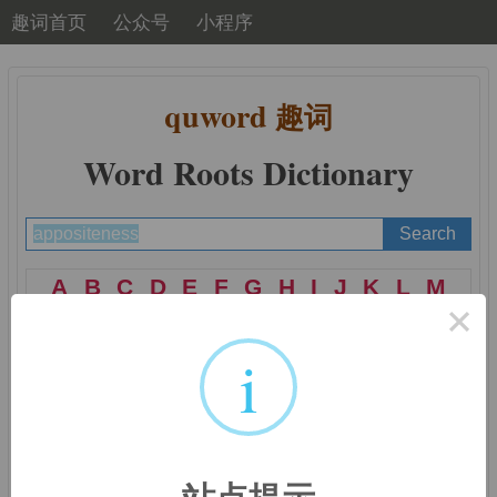
趣词首页
公众号
小程序
quword
趣词
Word Roots Dictionary
A
B
C
D
E
F
G
H
I
J
K
L
M
×
N
O
P
Q
R
S
T
U
V
W
X
Y
Z
i
词根词缀：
pon-, posit-,
pos-, -poning, -poned, -
站点提示