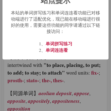
ponency, -ponent, -
本站的单词拼写练习和单词连连看功能已对移
动端进行了适配优化，现已能在移动端进行很
ponement, -pound
好的使用，需要这些功能的同学请通过以下链
接访问：
【来源及含义】Latin: to place, to put, to
单词拼写练习
1、
set; placement, positioning
单词连连看
2、
【相关词根词缀】 Related word families
"to place, placing, to put;
intertwined with
to add; to stay; to attach"
fix-
word units:
;
prosth-
stato-
the-, thes-
;
;
.
aeolian deposit
appose
【同源单词】
,
,
apposite
appositely
appositeness
,
,
,
apposition