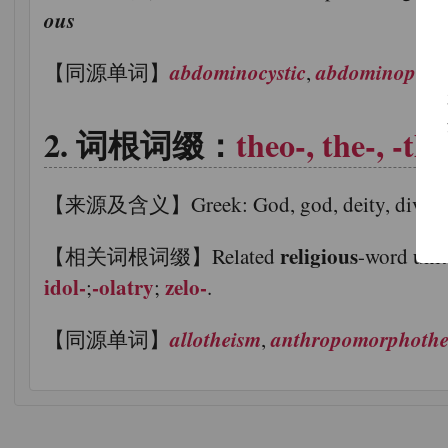
ous
abdominocystic
abdominopelvi
【同源单词】
,
词根词缀：
theo-, the-, -the
【来源及含义】Greek: God, god, deity, divinity
religious
【相关词根词缀】Related
-word unit
idol-
-olatry
zelo-
;
;
.
allotheism
anthropomorphothe
【同源单词】
,