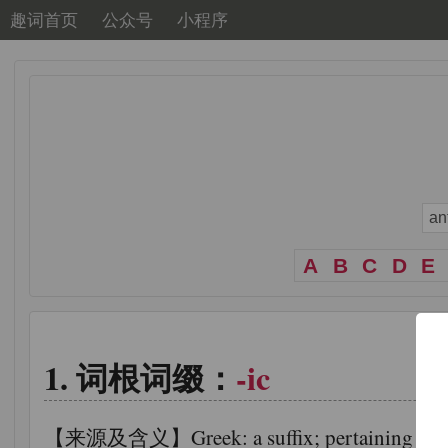
趣词首页
公众号
小程序
A
B
C
D
E
词根词缀：
-ic
【来源及含义】Greek: a suffix; pertaining to; of the 