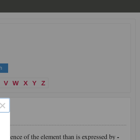
V
W
X
Y
Z
×
-
valence of the element than is expressed by