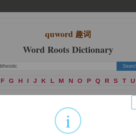
quword
趣词
Word Roots Dictionary
F
G
H
I
J
K
L
M
N
O
P
Q
R
S
T
U
i
nature of, like; in chemistry, it denotes a higher 