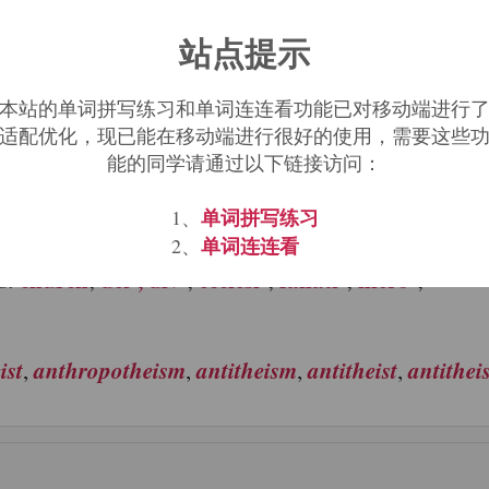
站点提示
c
abdominoscopy
abdominothoracic
abiogenetic
,
,
,
,
本站的单词拼写练习和单词连连看功能已对移动端进行
适配优化，现已能在移动端进行很好的使用，需要这些
ism, -theist, -theistic
能的同学请通过以下链接访问：
单词拼写练习
1、
, divine
单词连连看
2、
church
dei-, div-
ecclesi-
fanati-
hiero-
s:
;
;
;
;
;
ist
anthropotheism
antitheism
antitheist
antitheis
,
,
,
,