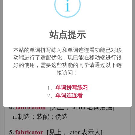
i
同源词：
1.
fabric
[制造 → 制成品，产品 → ]
站点提示
n.构造物，建筑物；织物，织品，布；构
造，结构
本站的单词拼写练习和单词连连看功能已对移
2.
fabricant
[fabric 制造，-ant 表示人]
动端进行了适配优化，现已能在移动端进行很
好的使用，需要这些功能的同学请通过以下链
n.制造者；制作者
接访问：
3.
fabricate
[见上，-ate 动词后缀]
单词拼写练习
1、
v.制造；制作；装配；组合；伪造
单词连连看
2、
4.
fabrication
[见上，-ation 名词后缀]
n.制造；装配；伪造
5.
fabricator
[见上，-ator 表示人]