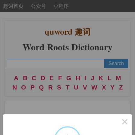
趣词首页
公众号
小程序
quword
趣词
Word Roots Dictionary
A
B
C
D
E
F
G
H
I
J
K
L
M
N
O
P
Q
R
S
T
U
V
W
X
Y
Z
词根：
fabric
= 制造
×